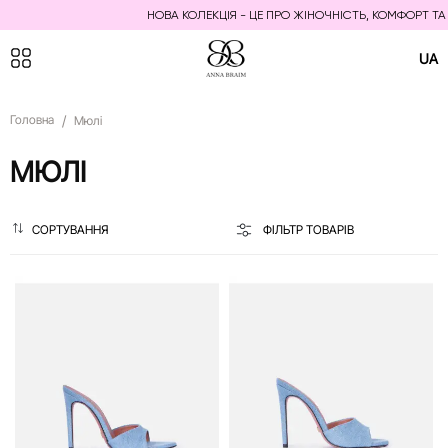
НОВА КОЛЕКЦІЯ - ЦЕ ПРО ЖІНОЧНІСТЬ, КОМФОРТ ТА ЕЛЕГ
UA
Головна
Мюлі
МЮЛІ
СОРТУВАННЯ
ФІЛЬТР ТОВАРІВ
СОРТУВАННЯ
Назва (А - Я)
Назва (Я - А)
Ціна (за зростанням)
Ціна (за зменшенням)
Модель (А - Я)
Модель (Я - А)