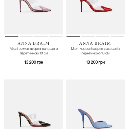
ANNA BRAIM
ANNA BRAIM
35
36
40
35
36
40
Мюлі рожеві шкіряні лаковані з
Мюлі червоні шкіряні лаковані з
перетинкою 10 см
перетинкою 10 см
13 200 грн
13 200 грн