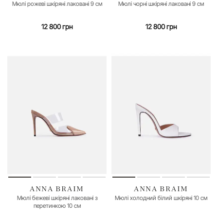
36
37
38
39
40
35
36
37
38
39
40
Мюлі рожеві шкіряні лаковані 9 см
Мюлі чорні шкіряні лаковані 9 см
12 800 грн
12 800 грн
ANNA BRAIM
ANNA BRAIM
37
38
40
35
36
Мюлі бежеві шкіряні лаковані з
Мюлі холодний білий шкіряні 10 см
перетинкою 10 см