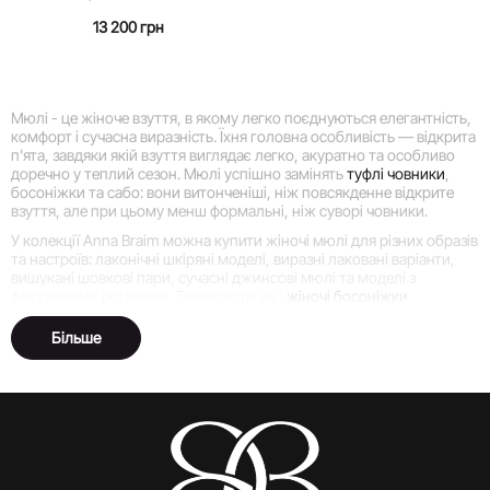
13 200 грн
Мюлі - це жіноче взуття, в якому легко поєднуються елегантність,
комфорт і сучасна виразність. Їхня головна особливість — відкрита
п'ята, завдяки якій взуття виглядає легко, акуратно та особливо
доречно у теплий сезон. Мюлі успішно замінять
туфлі човники
,
босоніжки та сабо: вони витонченіші, ніж повсякденне відкрите
взуття, але при цьому менш формальні, ніж суворі човники.
У колекції Anna Braim можна купити жіночі мюлі для різних образів
та настроїв: лаконічні шкіряні моделі, виразні лаковані варіанти,
вишукані шовкові пари, сучасні джинсові мюлі та моделі з
фактурними деталями. Таке взуття, як і
жіночі босоніжки
,
допомагає швидко зібрати жіночний і завершений образ для
прогулянки, зустрічі, літнього заходу, вечері, офісу або особливого
Більше
виходу.
Це вибір жінок, які люблять взуття із характером. Модні мюлі не
перевантажують образ, красиво відкривають стопу, візуально
роблять силует легшим і дозволяють виглядати зібрано навіть у
найпростіших комплектах. Досить підібрати відповідну пару - і
звичні штани, сукня або
жіночі костюми
починають виглядати
цікавіше.