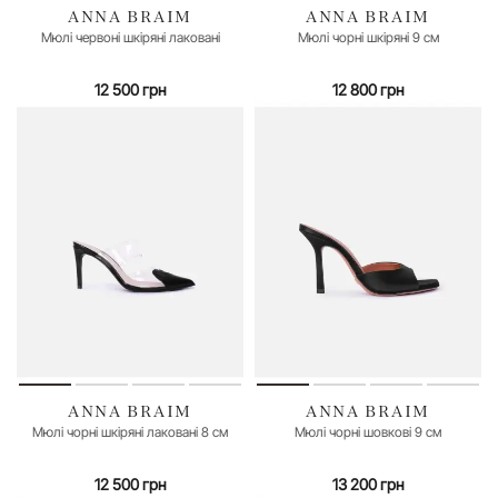
ANNA BRAIM
ANNA BRAIM
35
39
38
40
Мюлі червоні шкіряні лаковані
Мюлі чорні шкіряні 9 см
12 500 грн
12 800 грн
ANNA BRAIM
ANNA BRAIM
35
40
41
35
36
37
39
Мюлі чорні шкіряні лаковані 8 см
Мюлі чорні шовкові 9 см
12 500 грн
13 200 грн