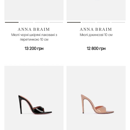
ANNA BRAIM
ANNA BRAIM
36
40
35
36
37
38
39
40
41
Мюлі чорні шкіряні лаковані з
Мюлі джинсові 10 см
перетинкою 10 см
13 200 грн
12 800 грн