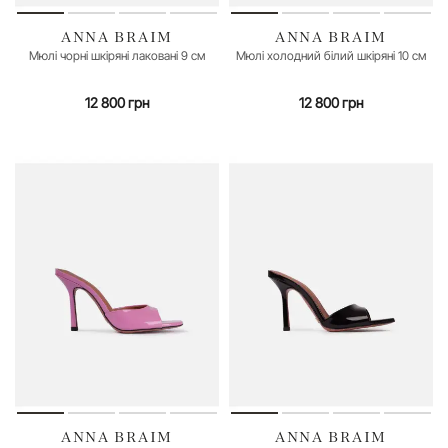
ANNA BRAIM
ANNA BRAIM
35
36
37
38
39
40
41
35
36
37
38
40
41
Мюлі чорні шкіряні лаковані 9 см
Мюлі холодний білий шкіряні 10 см
12 800 грн
12 800 грн
ANNA BRAIM
ANNA BRAIM