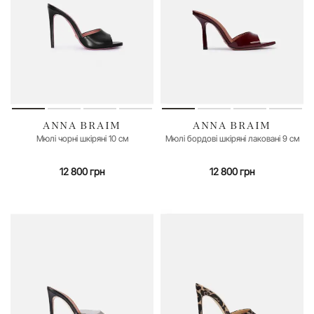
ANNA BRAIM
ANNA BRAIM
35
36
37
38
39
40
41
35
36
37
38
39
40
Мюлі чорні шкіряні 10 см
Мюлі бордові шкіряні лаковані 9 см
12 800 грн
12 800 грн