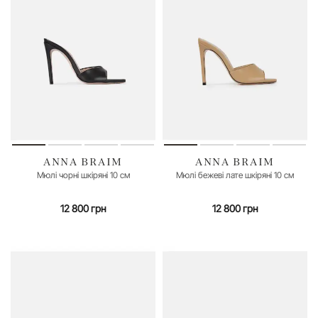
ANNA BRAIM
ANNA BRAIM
36
37
38
39
40
35
37
Мюлі чорні шкіряні 10 см
Мюлі бежеві лате шкіряні 10 см
12 800 грн
12 800 грн