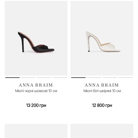
ANNA BRAIM
ANNA BRAIM
35
36
37
38
39
40
41
35
36
37
38
40
41
Мюлі чорні шовкові 10 см
Мюлі білі шкіряні 10 см
13 200 грн
12 800 грн