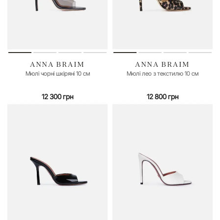
ANNA BRAIM
ANNA BRAIM
36
37
38
37
39
40
Мюлі чорні шкіряні 10 см
Мюлі лео з текстилю 10 см
12 300 грн
12 800 грн