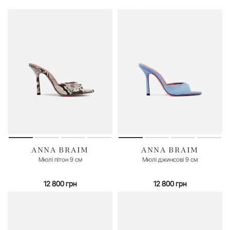
ANNA BRAIM
ANNA BRAIM
36
37
40
35
36
39
40
Мюлі пітон 9 см
Мюлі джинсові 9 см
12 800 грн
12 800 грн