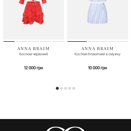
ANNA BRAIM
ANNA BRAIM
M (46)
M (46)
Костюм червоний
Костюм блакитний в смужку
12 000 грн
10 000 грн