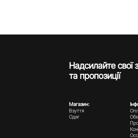
Надсилайте свої 
та пропозиції
Магазин:
Інф
Взуття
Опл
Одяг
Обм
Про
Кон
Осо