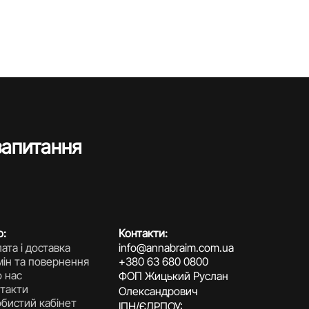
запитання
о:
Контакти:
ата і доставка
info@annabraim.com.ua
ін та повернення
+380 63 680 0800
 нас
ФОП Жицький Руслан
такти
Олександрович
бистий кабінет
ІПН/ЄДРПОУ: