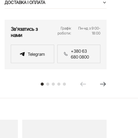
ДОСТАВКА І ОПЛАТА
Зв'язатись з
Графік
Пн-нд з 9:00-
роботи:
18:00
нами
+380 63
Telegram
680 0800
SALE
Сороч