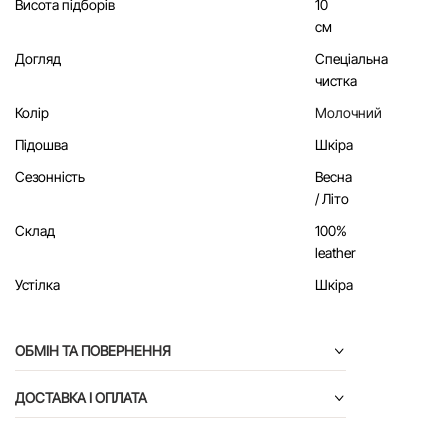
Висота підборів
10
см
Догляд
Спеціальна
чистка
Колір
Молочний
Підошва
Шкіра
Сезонність
Весна
/ Літо
Склад
100%
leather
Устілка
Шкіра
ОБМІН ТА ПОВЕРНЕННЯ
ДОСТАВКА І ОПЛАТА