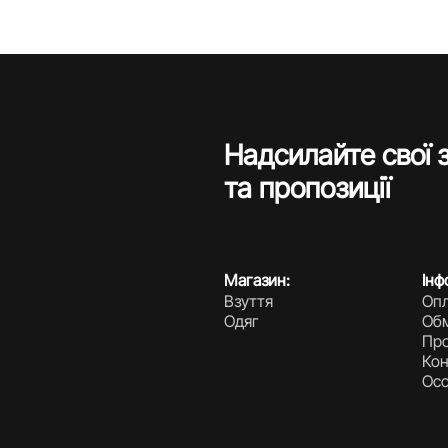
Надсилайте свої 
та пропозиції
Магазин:
Інф
Взуття
Опл
Одяг
Обм
Про
Кон
Осо