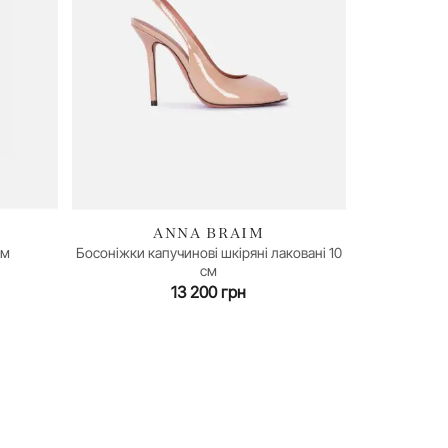
ANNA BRAIM
см
Босоніжки капучинові шкіряні лаковані 10
35
36
37
39
40
см
13 200 грн