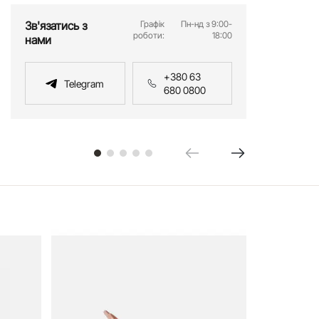
Зв'язатись з
Графік
Пн-нд з 9:00-
роботи:
18:00
нами
+380 63
Telegram
680 0800
Босоніжки ч