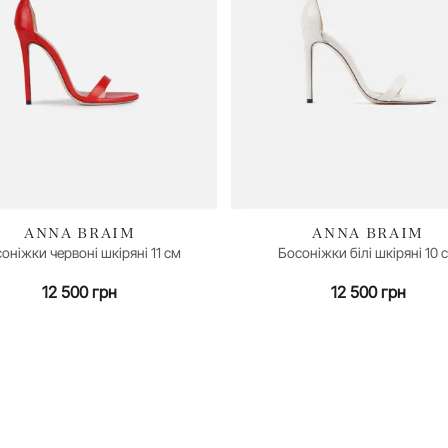
ANNA BRAIM
ANNA BRAIM
оніжки червоні шкіряні 11 см
Босоніжки білі шкіряні 10 
35
36
37
38
40
39
40
12 500 грн
12 500 грн