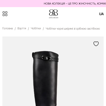
НОВА КОЛЕКЦІЯ - ЦЕ ПРО ЖІНОЧНІСТЬ, КОМФОРТ
UA
Головна
Взуття
Чобітки
Чобітки чорні шкіряні зі срібною застібкою