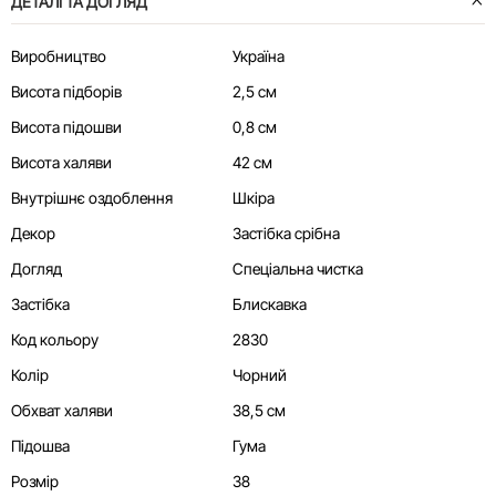
ДЕТАЛІ ТА ДОГЛЯД
Виробництво
Україна
Висота підборів
2,5 см
Висота підошви
0,8 см
Висота халяви
42 см
Внутрішнє оздоблення
Шкіра
Декор
Застібка срібна
Догляд
Спеціальна чистка
Застібка
Блискавка
Код кольору
2830
Колір
Чорний
Обхват халяви
38,5 см
Підошва
Гума
Розмір
38