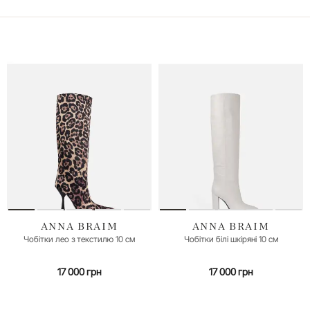
ANNA BRAIM
ANNA BRAIM
35
36
38
39
40
35
36
37
38
39
40
Чобітки лео з текстилю 10 см
Чобітки білі шкіряні 10 см
17 000 грн
17 000 грн