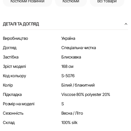
Костюми Новинки
Костюми
Всі товари
ДЕТАЛІ ТА ДОГЛЯД
Виробництво
Україна
Догляд
Спеціальна чистка
Застібка
Блискавка
Зріст моделі
168 см
Код кольору
S-5076
Колір
Білий / блакитний
Підкладка
Viscose 80% polyester 20%
Розмір на моделі
S
Сезонність
Весна / Літо
Склад
100% silk