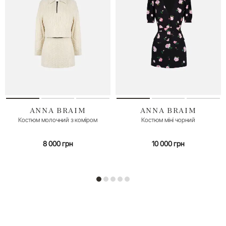
ANNA BRAIM
ANNA BRAIM
M (46)
Костюм молочний з коміром
Костюм міні чорний
8 000 грн
10 000 грн